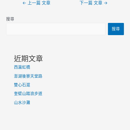
文
←
上一篇 文章
下一篇 文章
→
章
導
搜尋
覽
搜尋
近期文章
西瀛虹橋
澎湖後寮天堂路
雙心石滬
奎壁山踏浪步道
山水沙灘