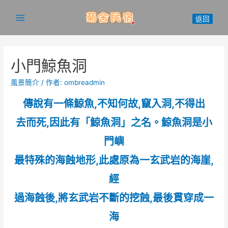
跳
至
Main
主
Menu
要
內
小門鯨魚洞
容
風景簡介
/ 作者:
ombreadmin
傳說有一條鯨魚,不知何故,竄入洞,不得出
去而死,因此有「鯨魚洞」之名。鯨魚洞是小
門嶼
最特殊的海蝕地形,此處原為一玄武岩的海崖,
經
過海蝕後,將玄武岩不斷的挖蝕,最後貫穿成一
海