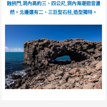
蝕拱門,洞內高約三、四公尺,洞內海潮迴音盪
然。北邊還有二、三巨型石柱,造型獨特。