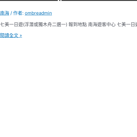
南海
/ 作者:
ombreadmin
七美一日遊(浮潛或獨木舟二選一) 報到地點 南海遊客中心 七美一日遊+
南
閱讀全文 »
海
七
美
一
日
(浮
潛
或
獨
木
舟
二
選
一)