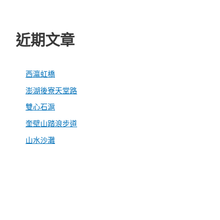
近期文章
西瀛虹橋
澎湖後寮天堂路
雙心石滬
奎壁山踏浪步道
山水沙灘