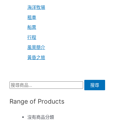
海洋牧場
租車
船票
行程
風景簡介
黃昏之旅
搜
搜尋
尋
Range of Products
關
鍵
沒有商品分類
字
: