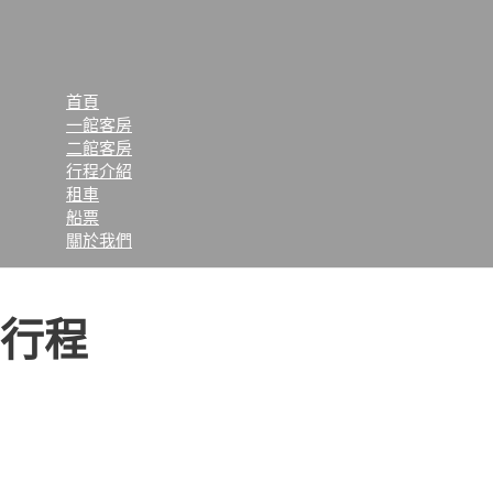
跳
至
主
要
首頁
內
一館客房
容
二館客房
行程介紹
租車
船票
關於我們
行程