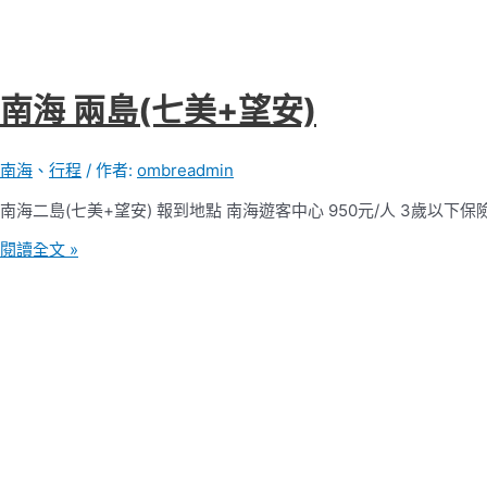
南海 兩島(七美+望安)
南海
、
行程
/ 作者:
ombreadmin
南海二島(七美+望安) 報到地點 南海遊客中心 950元/人 3歲以下保險費
南
閱讀全文 »
海
兩
島
(七
美
+望
安)