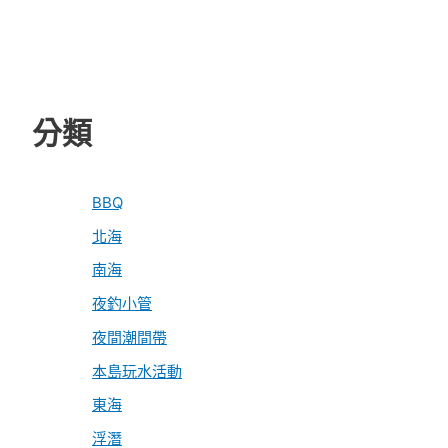
分類
BBQ
北海
南海
夜釣小管
夜間潮間帶
本島玩水活動
東海
浮潛