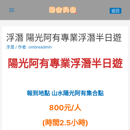
跳
至
Main
主
Menu
要
內
浮潛 陽光阿有專業浮潛半日遊
容
浮潛
/ 作者:
ombreadmin
陽光阿有專業浮潛半日遊
報到地點 山水陽光阿有集合點
800元/人
(時間2.5小時)