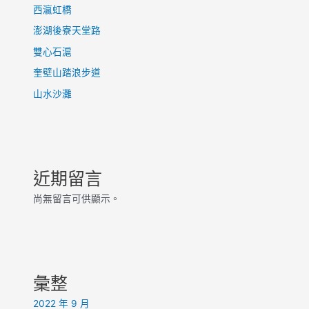
西瀛虹橋
澎湖後寮天堂路
雙心石滬
奎壁山踏浪步道
山水沙灘
近期留言
尚無留言可供顯示。
彙整
2022 年 9 月