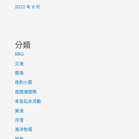
2022 年 8 月
分類
BBQ
北海
南海
夜釣小管
夜間潮間帶
本島玩水活動
東海
浮潛
海洋牧場
租車